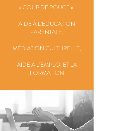
« COUP DE POUCE »,
AIDE À L’ÉDUCATION
PARENTALE,
MÉDIATION CULTURELLE,
AIDE À L’EMPLOI ET LA
FORMATION